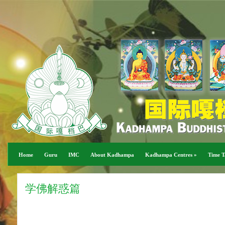
Home
Guru
IMC
About Kadhampa
Kadhampa Centres
»
Time T
学佛解惑篇