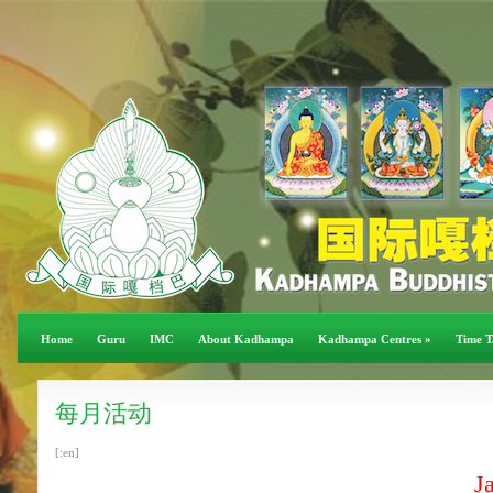
Home
Guru
IMC
About Kadhampa
Kadhampa Centres
»
Time T
每月活动
[:en]
J